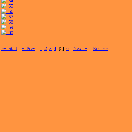
«« Start
« Prev
1
2
3
4
[5]
6
Next »
End »»