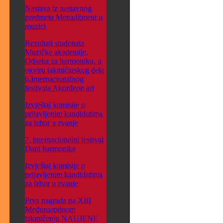
Nastava iz nastavnog
predmeta Menadžment u
muzici
Rezultati studenata
Muzičke akademije,
Odseka za harmoniku, u
okviru takmičarskog dela
6.Internacionalnog
festivala Akordeon art
Izvještaj komisije o
prijavljenim kandidatima
za izbor u zvanje
7. internacionalni festival
Dani harmonike
Izvještaj komisije o
prijavljenim kandidatima
za izbor u zvanje
Prva nagrada na XIII
Međunarodnom
takmičenju NAUJENE