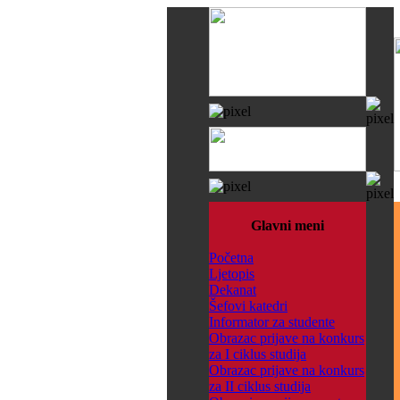
Glavni meni
Početna
Ljetopis
Dekanat
Šefovi katedri
Informator za studente
Obrazac prijave na konkurs
za I ciklus studija
Obrazac prijave na konkurs
za II ciklus studija