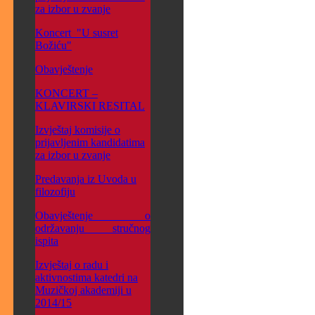
za izbor u zvanje
Koncert "U susret
Božiću"
Obavještenje
KONCERT –
KLAVIRSKI RESITAL
Izvještaj komisije o
prijavljenim kandidatima
za izbor u zvanje
Predavanja iz Uvoda u
filozofiju
Obavještenje o
održavanju stručnog
ispita
Izvještaj o radu i
aktivnostima katedri na
Muzičkoj akademiji u
2014/15