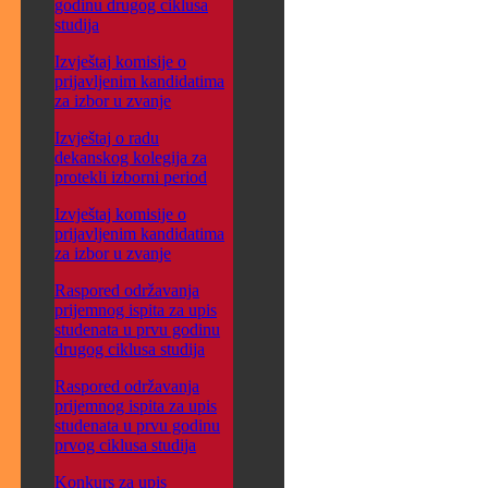
godinu drugog ciklusa
studija
Izvještaj komisije o
prijavljenim kandidatima
za izbor u zvanje
Izvještaj o radu
dekanskog kolegija za
protekli izborni period
Izvještaj komisije o
prijavljenim kandidatima
za izbor u zvanje
Raspored održavanja
prijemnog ispita za upis
studenata u prvu godinu
drugog ciklusa studija
Raspored održavanja
prijemnog ispita za upis
studenata u prvu godinu
prvog ciklusa studija
Konkurs za upis