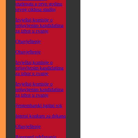
studenata u prvu godinu
prvog ciklusa studija
Izvještaj komisije o
prijavljenim kandidatima
za izbor u zvanje
Obavještenje
Obavještenje
Izvještaj komisije o
prijavljenim kandidatima
za izbor u zvanje
Izvještaj komisije o
prijavljenim kandidatima
za izbor u zvanje
Septembarski ispitni rok
Interni konkurs za dekana
Obavještenje
Raspored održavanja