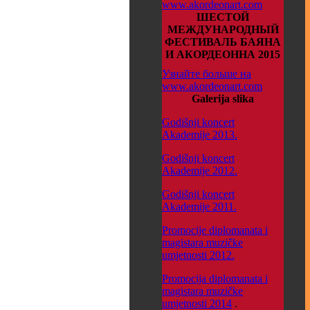
www.akordeonart.com
ШЕСТОЙ
МЕЖДУНАРОДНЫЙ
ФЕСТИВАЛЬ БАЯНА
И АКОРДЕОННА 2015
Узнайте больше на
www.akordeonart.com
Galerija slika
Godišnji koncert
Akademije 2013.
Godišnji koncert
Akademije 2012.
Godišnji koncert
Akademije 2011.
Promocije diplomanata i
magistara muzičke
umjetnosti 2012.
Promocija diplomanata i
magistara muzičke
umjetnosti 2014
.