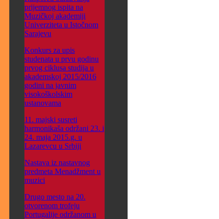
prijemnog ispita na
Muzičkoj akademiji
Univerziteta u Istočnom
Sarajevu
Konkurs za upis
studenata u prvu godinu
prvog ciklusa studija u
akademskoj 2015/2016
godini na javnim
visokoškolskim
ustanovama
11. majski susreti
harmonikaša održani 23. i
24. maja 2015.g. u
Lazarevcu u Srbiji
Nastava iz nastavnog
predmeta Menadžment u
muzici
Drugo mesto na 20.
otvorenom trofeju
Portugalije održanom u