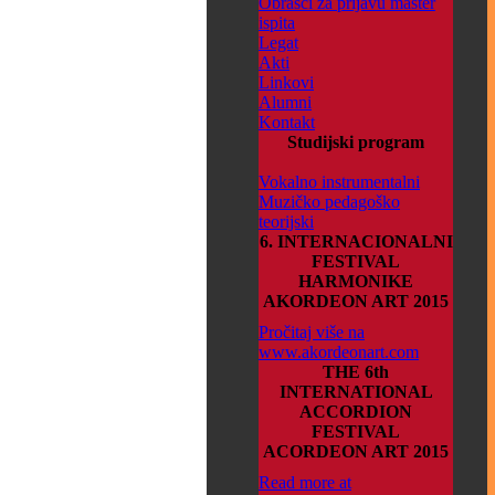
Obrasci za prijavu master
ispita
Legat
Akti
Linkovi
Alumni
Kontakt
Studijski program
Vokalno instrumentalni
Muzičko pedagoško
teorijski
6. INTERNACIONALNI
FESTIVAL
HARMONIKE
AKORDEON ART 2015
Pročitaj više na
www.akordeonart.com
THE 6th
INTERNATIONAL
ACCORDION
FESTIVAL
ACORDEON ART 2015
Read more at