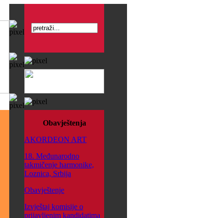
Obavještenja
AKORDEON ART
18. Međunarodno
takmičenje harmonike,
Loznica, Srbija
Obavještenje
Izvještaj komisije o
prijavljenim kandidatima