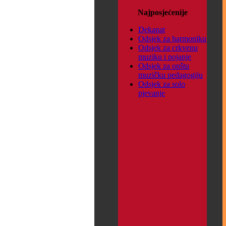
Najposjećenije
Dekanat
Odsjek za harmoniku
Odsjek za crkvenu
muziku i pojanje
Odsjek za opštu
muzičku pedagogiju
Odsjek za solo
pjevanje