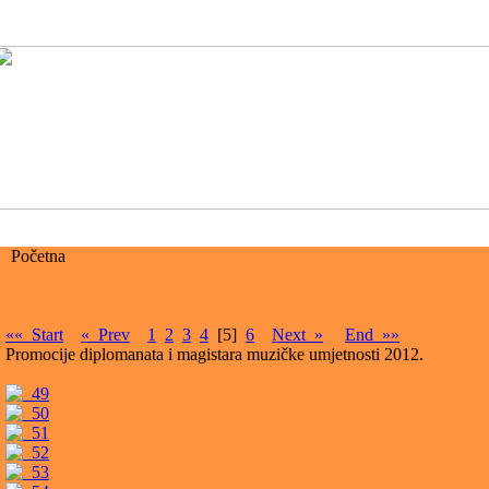
Početna
«« Start
« Prev
1
2
3
4
[5]
6
Next »
End »»
Promocije diplomanata i magistara muzičke umjetnosti 2012.