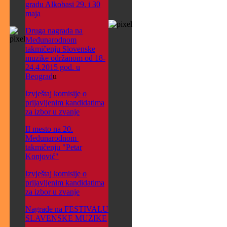
gradu Alkobasi 29. i 30
maja
Druga nagrada na
Međunarodnom
takmičenju Slovenske
muzike održanom od 18-
24.4.2015 god. u
Beograd
u
Izvještaj komisije o
prijavljenim kandidatima
za izbor u zvanje
II mesto na 20.
Međunarodnom
takmičenju "Petar
Konjović"
Izvještaj komisije o
prijavljenim kandidatima
za izbor u zvanje
Nagrade na FESTIVALU
SLAVENSKE MUZIKE