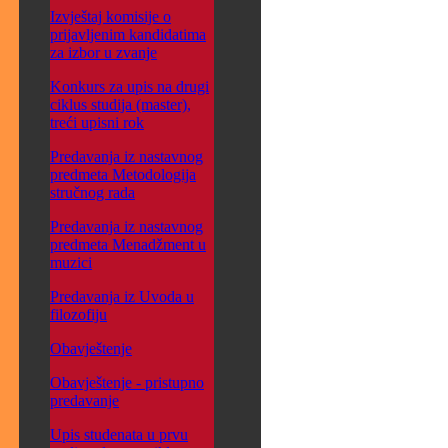
Izvještaj komisije o
prijavljenim kandidatima
za izbor u zvanje
Konkurs za upis na drugi
ciklus studija (master),
treći upisni rok
Predavanja iz nastavnog
predmeta Metodologija
stručnog rada
Predavanja iz nastavnog
predmeta Menadžment u
muzici
Predavanja iz Uvoda u
filozofiju
Obavještenje
Obavještenje - pristupno
predavanje
Upis studenata u prvu