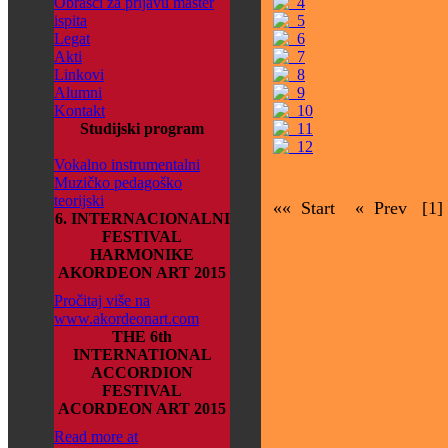
Obrasci za prijavu master
ispita
Legat
Akti
Linkovi
Alumni
Kontakt
Studijski program
Vokalno instrumentalni
Muzičko pedagoško
teorijski
«« Start
« Prev
[1]
6. INTERNACIONALNI
FESTIVAL
HARMONIKE
AKORDEON ART 2015
Pročitaj više na
www.akordeonart.com
THE 6th
INTERNATIONAL
ACCORDION
FESTIVAL
ACORDEON ART 2015
Read more at