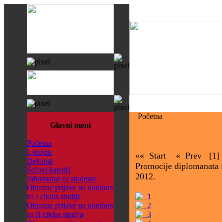
Početna
Glavni meni
Početna
Ljetopis
«« Start
« Prev
[1]
Dekanat
Promocije diplomanata 
Šefovi katedri
2012.
Informator za studente
Obrazac prijave na konkurs
za I ciklus studija
Obrazac prijave na konkurs
za II ciklus studija