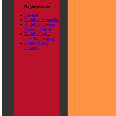
Najposjećenije
Dekanat
Odsjek za harmoniku
Odsjek za crkvenu
muziku i pojanje
Odsjek za opštu
muzičku pedagogiju
Odsjek za solo
pjevanje