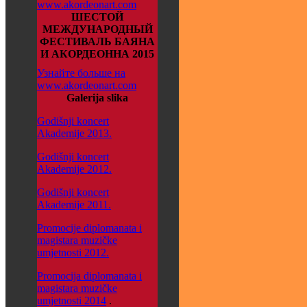
www.akordeonart.com
ШЕСТОЙ
МЕЖДУНАРОДНЫЙ
ФЕСТИВАЛЬ БАЯНА
И АКОРДЕОННА 2015
Узнайте больше на
www.akordeonart.com
Galerija slika
Godišnji koncert
Akademije 2013.
Godišnji koncert
Akademije 2012.
Godišnji koncert
Akademije 2011.
Promocije diplomanata i
magistara muzičke
umjetnosti 2012.
Promocija diplomanata i
magistara muzičke
umjetnosti 2014
.