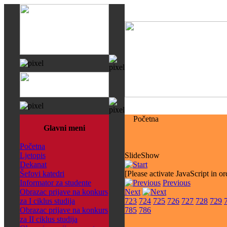
Početna
Glavni meni
Početna
Ljetopis
SlideShow
Dekanat
Šefovi katedri
[Please activate JavaScript in or
Informator za studente
Previous
Obrazac prijave na konkurs
Next
za I ciklus studija
723
724
725
726
727
728
729
Obrazac prijave na konkurs
785
786
za II ciklus studija