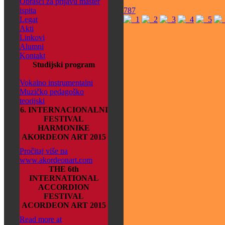
Obrasci za prijavu master
ispita
787
Legat
Akti
Linkovi
Alumni
Kontakt
Studijski program
Vokalno instrumentalni
Muzičko pedagoško
teorijski
6. INTERNACIONALNI
FESTIVAL
HARMONIKE
AKORDEON ART 2015
Pročitaj više na
www.akordeonart.com
THE 6th
INTERNATIONAL
ACCORDION
FESTIVAL
ACORDEON ART 2015
Read more at