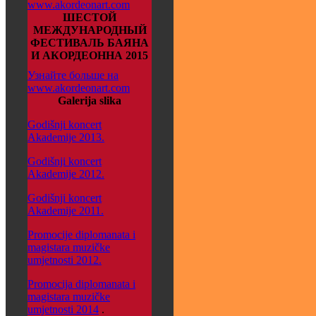
www.akordeonart.com
ШЕСТОЙ
МЕЖДУНАРОДНЫЙ
ФЕСТИВАЛЬ БАЯНА
И АКОРДЕОННА 2015
Узнайте больше на
www.akordeonart.com
Galerija slika
Godišnji koncert
Akademije 2013.
Godišnji koncert
Akademije 2012.
Godišnji koncert
Akademije 2011.
Promocije diplomanata i
magistara muzičke
umjetnosti 2012.
Promocija diplomanata i
magistara muzičke
umjetnosti 2014
.