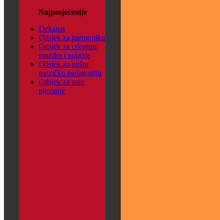
Najposjećenije
Dekanat
Odsjek za harmoniku
Odsjek za crkvenu
muziku i pojanje
Odsjek za opštu
muzičku pedagogiju
Odsjek za solo
pjevanje