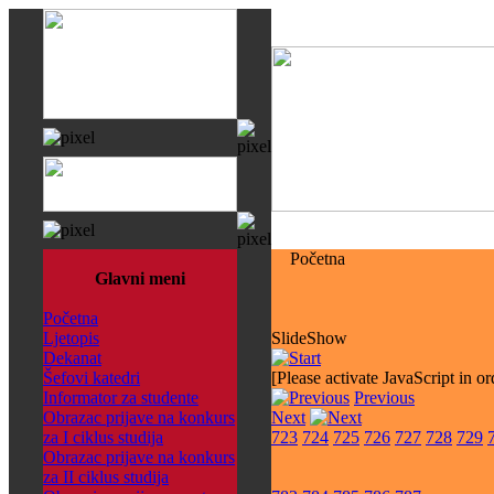
Početna
Glavni meni
Početna
Ljetopis
SlideShow
Dekanat
Šefovi katedri
[Please activate JavaScript in or
Informator za studente
Previous
Obrazac prijave na konkurs
Next
za I ciklus studija
723
724
725
726
727
728
729
Obrazac prijave na konkurs
za II ciklus studija