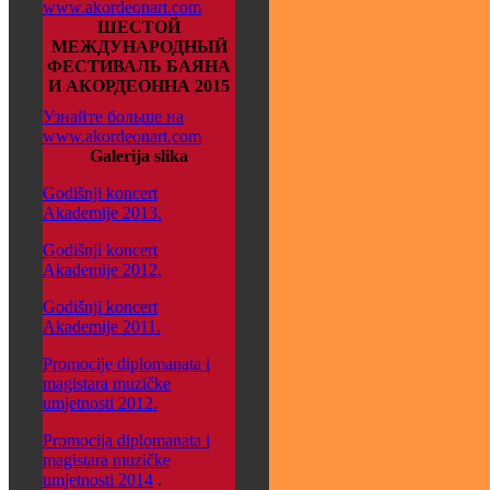
www.akordeonart.com
ШЕСТОЙ
МЕЖДУНАРОДНЫЙ
ФЕСТИВАЛЬ БАЯНА
И АКОРДЕОННА 2015
Узнайте больше на
www.akordeonart.com
Galerija slika
Godišnji koncert
Akademije 2013.
Godišnji koncert
Akademije 2012.
Godišnji koncert
Akademije 2011.
Promocije diplomanata i
magistara muzičke
umjetnosti 2012.
Promocija diplomanata i
magistara muzičke
umjetnosti 2014
.