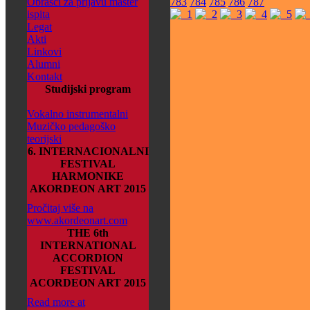
Obrasci za prijavu master
783
784
785
786
787
ispita
Legat
Akti
Linkovi
Alumni
Kontakt
Studijski program
Vokalno instrumentalni
Muzičko pedagoško
teorijski
6. INTERNACIONALNI
FESTIVAL
HARMONIKE
AKORDEON ART 2015
Pročitaj više na
www.akordeonart.com
THE 6th
INTERNATIONAL
ACCORDION
FESTIVAL
ACORDEON ART 2015
Read more at