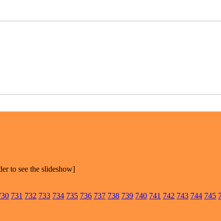
der to see the slideshow]
730
731
732
733
734
735
736
737
738
739
740
741
742
743
744
745