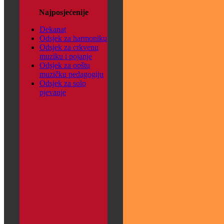
Najposjećenije
Dekanat
Odsjek za harmoniku
Odsjek za crkvenu
muziku i pojanje
Odsjek za opštu
muzičku pedagogiju
Odsjek za solo
pjevanje