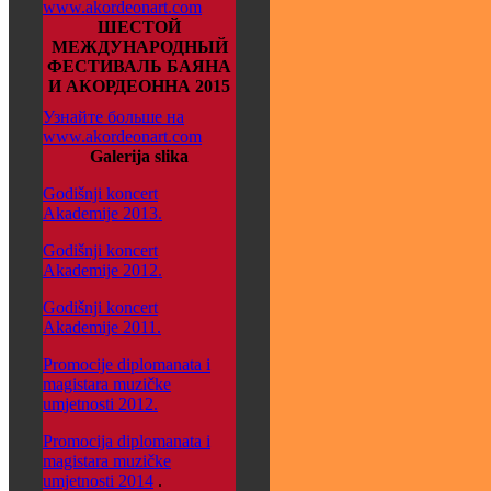
www.akordeonart.com
ШЕСТОЙ
МЕЖДУНАРОДНЫЙ
ФЕСТИВАЛЬ БАЯНА
И АКОРДЕОННА 2015
Узнайте больше на
www.akordeonart.com
Galerija slika
Godišnji koncert
Akademije 2013.
Godišnji koncert
Akademije 2012.
Godišnji koncert
Akademije 2011.
Promocije diplomanata i
magistara muzičke
umjetnosti 2012.
Promocija diplomanata i
magistara muzičke
umjetnosti 2014
.