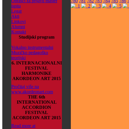
Obrasci za prijavu master
780
781
782
783
784
785
786
ispita
Legat
Akti
Linkovi
Alumni
Kontakt
Studijski program
Vokalno instrumentalni
Muzičko pedagoško
teorijski
6. INTERNACIONALNI
FESTIVAL
HARMONIKE
AKORDEON ART 2015
Pročitaj više na
www.akordeonart.com
THE 6th
INTERNATIONAL
ACCORDION
FESTIVAL
ACORDEON ART 2015
Read more at