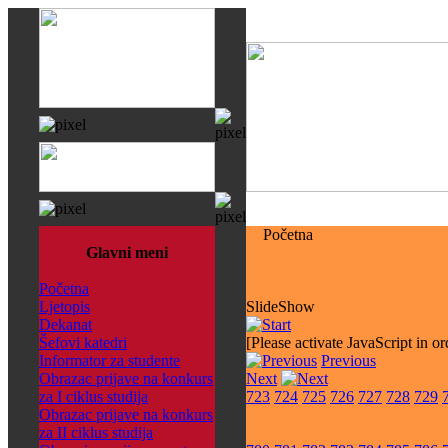
Početna
Glavni meni
Početna
Ljetopis
SlideShow
Dekanat
Šefovi katedri
[Please activate JavaScript in or
Informator za studente
Previous
Obrazac prijave na konkurs
Next
za I ciklus studija
723
724
725
726
727
728
729
Obrazac prijave na konkurs
za II ciklus studija