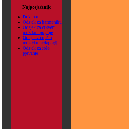
Najposjećenije
Dekanat
Odsjek za harmoniku
Odsjek za crkvenu
muziku i pojanje
Odsjek za opštu
muzičku pedagogiju
Odsjek za solo
pjevanje