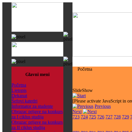
Početna
Glavni meni
Početna
Ljetopis
SlideShow
Dekanat
Šefovi katedri
[Please activate JavaScript in or
Informator za studente
Previous
Obrazac prijave na konkurs
Next
za I ciklus studija
723
724
725
726
727
728
729
Obrazac prijave na konkurs
za II ciklus studija