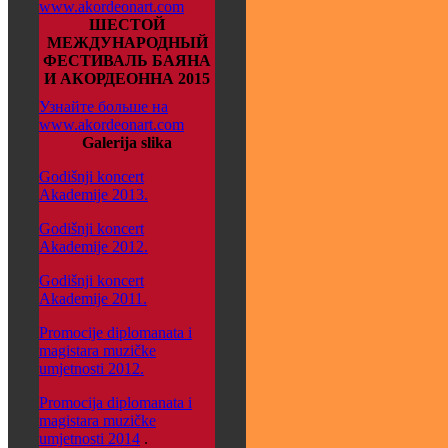
www.akordeonart.com
ШЕСТОЙ
МЕЖДУНАРОДНЫЙ
ФЕСТИВАЛЬ БАЯНА
И АКОРДЕОННА 2015
Узнайте больше на
www.akordeonart.com
Galerija slika
Godišnji koncert
Akademije 2013.
Godišnji koncert
Akademije 2012.
Godišnji koncert
Akademije 2011.
Promocije diplomanata i
magistara muzičke
umjetnosti 2012.
Promocija diplomanata i
magistara muzičke
umjetnosti 2014
.