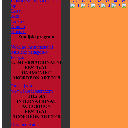
Obrasci za prijavu master
779
780
781
782
783
784
785
ispita
Legat
Akti
Linkovi
Alumni
Kontakt
Studijski program
Vokalno instrumentalni
Muzičko pedagoško
teorijski
6. INTERNACIONALNI
FESTIVAL
HARMONIKE
AKORDEON ART 2015
Pročitaj više na
www.akordeonart.com
THE 6th
INTERNATIONAL
ACCORDION
FESTIVAL
ACORDEON ART 2015
Read more at