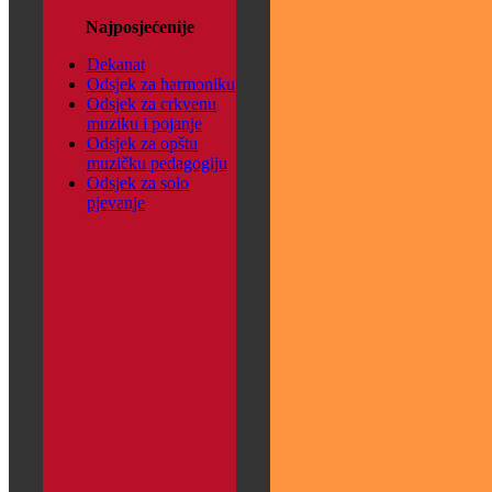
Najposjećenije
Dekanat
Odsjek za harmoniku
Odsjek za crkvenu
muziku i pojanje
Odsjek za opštu
muzičku pedagogiju
Odsjek za solo
pjevanje