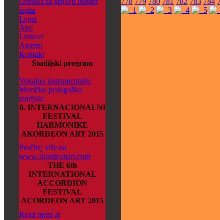
Obrasci za prijavu master
778
779
780
781
782
783
784
ispita
Legat
Akti
Linkovi
Alumni
Kontakt
Studijski program
Vokalno instrumentalni
Muzičko pedagoško
teorijski
6. INTERNACIONALNI
FESTIVAL
HARMONIKE
AKORDEON ART 2015
Pročitaj više na
www.akordeonart.com
THE 6th
INTERNATIONAL
ACCORDION
FESTIVAL
ACORDEON ART 2015
Read more at