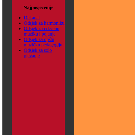
Najposjećenije
Dekanat
Odsjek za harmoniku
Odsjek za crkvenu
muziku i pojanje
Odsjek za opštu
muzičku pedagogiju
Odsjek za solo
pjevanje