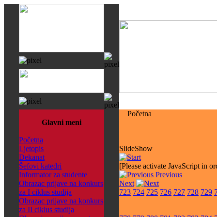
Početna
Glavni meni
Početna
Ljetopis
SlideShow
Dekanat
Šefovi katedri
[Please activate JavaScript in or
Informator za studente
Previous
Obrazac prijave na konkurs
Next
za I ciklus studija
723
724
725
726
727
728
729
Obrazac prijave na konkurs
za II ciklus studija