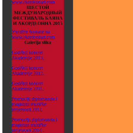
www.akordeonart.com
ШЕСТОЙ
МЕЖДУНАРОДНЫЙ
ФЕСТИВАЛЬ БАЯНА
И АКОРДЕОННА 2015
Узнайте больше на
www.akordeonart.com
Galerija slika
Godišnji koncert
Akademije 2013.
Godišnji koncert
Akademije 2012.
Godišnji koncert
Akademije 2011.
Promocije diplomanata i
magistara muzičke
umjetnosti 2012.
Promocija diplomanata i
magistara muzičke
umjetnosti 2014
.