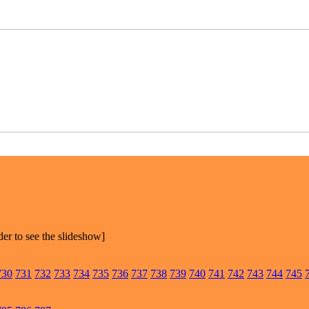
der to see the slideshow]
730
731
732
733
734
735
736
737
738
739
740
741
742
743
744
745