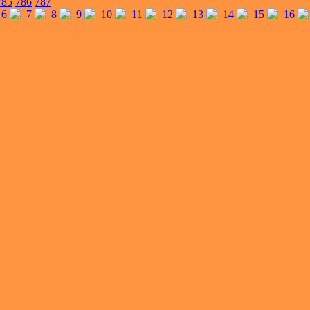
785
786
787