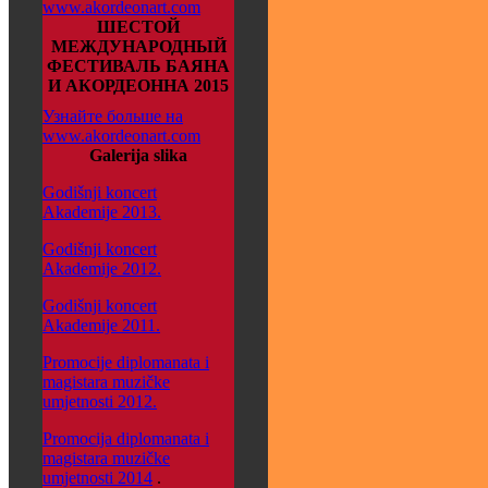
www.akordeonart.com
ШЕСТОЙ
МЕЖДУНАРОДНЫЙ
ФЕСТИВАЛЬ БАЯНА
И АКОРДЕОННА 2015
Узнайте больше на
www.akordeonart.com
Galerija slika
Godišnji koncert
Akademije 2013.
Godišnji koncert
Akademije 2012.
Godišnji koncert
Akademije 2011.
Promocije diplomanata i
magistara muzičke
umjetnosti 2012.
Promocija diplomanata i
magistara muzičke
umjetnosti 2014
.