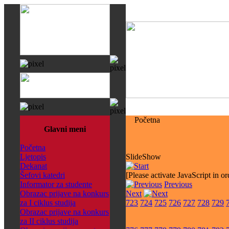
Početna
Glavni meni
Početna
Ljetopis
SlideShow
Dekanat
Šefovi katedri
[Please activate JavaScript in or
Informator za studente
Previous
Obrazac prijave na konkurs
Next
za I ciklus studija
723
724
725
726
727
728
729
Obrazac prijave na konkurs
za II ciklus studija