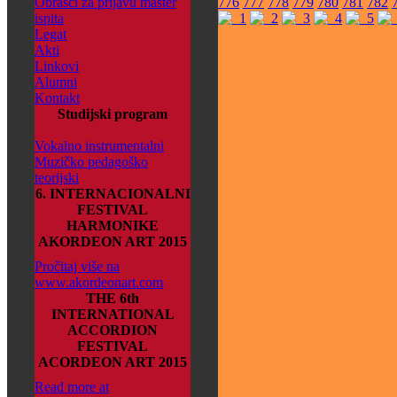
Obrasci za prijavu master
776
777
778
779
780
781
782
ispita
Legat
Akti
Linkovi
Alumni
Kontakt
Studijski program
Vokalno instrumentalni
Muzičko pedagoško
teorijski
6. INTERNACIONALNI
FESTIVAL
HARMONIKE
AKORDEON ART 2015
Pročitaj više na
www.akordeonart.com
THE 6th
INTERNATIONAL
ACCORDION
FESTIVAL
ACORDEON ART 2015
Read more at