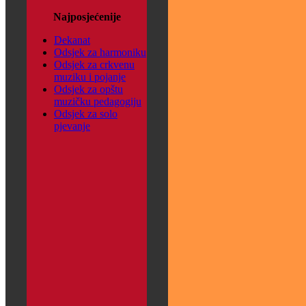
Najposjećenije
Dekanat
Odsjek za harmoniku
Odsjek za crkvenu
muziku i pojanje
Odsjek za opštu
muzičku pedagogiju
Odsjek za solo
pjevanje