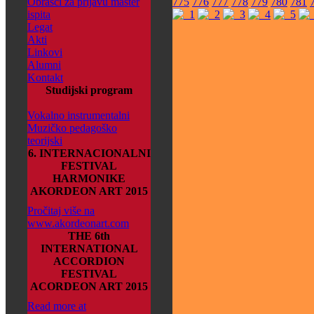
Obrasci za prijavu master
775
776
777
778
779
780
781
ispita
Legat
Akti
Linkovi
Alumni
Kontakt
Studijski program
Vokalno instrumentalni
Muzičko pedagoško
teorijski
6. INTERNACIONALNI
FESTIVAL
HARMONIKE
AKORDEON ART 2015
Pročitaj više na
www.akordeonart.com
THE 6th
INTERNATIONAL
ACCORDION
FESTIVAL
ACORDEON ART 2015
Read more at