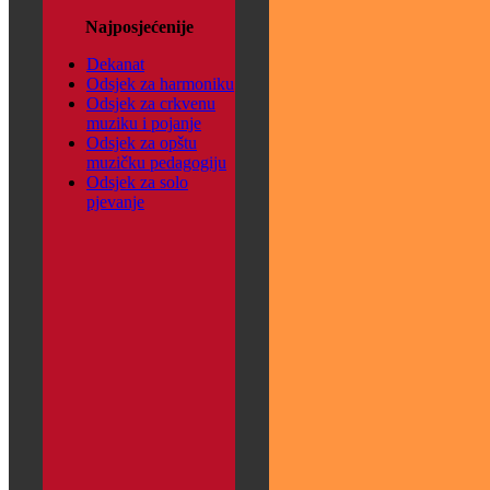
Najposjećenije
Dekanat
Odsjek za harmoniku
Odsjek za crkvenu
muziku i pojanje
Odsjek za opštu
muzičku pedagogiju
Odsjek za solo
pjevanje