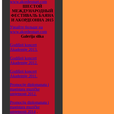
www.akordeonart.com
ШЕСТОЙ
МЕЖДУНАРОДНЫЙ
ФЕСТИВАЛЬ БАЯНА
И АКОРДЕОННА 2015
Узнайте больше на
www.akordeonart.com
Galerija slika
Godišnji koncert
Akademije 2013.
Godišnji koncert
Akademije 2012.
Godišnji koncert
Akademije 2011.
Promocije diplomanata i
magistara muzičke
umjetnosti 2012.
Promocija diplomanata i
magistara muzičke
umjetnosti 2014
.