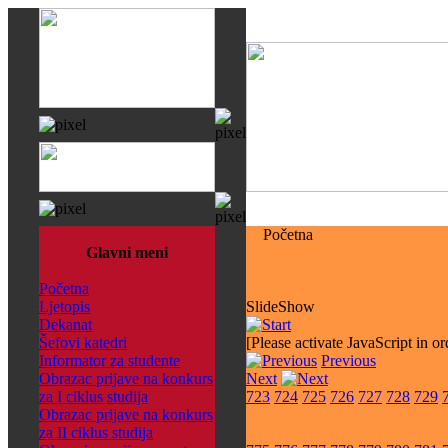
Početna
Glavni meni
Početna
Ljetopis
SlideShow
Dekanat
Šefovi katedri
[Please activate JavaScript in or
Informator za studente
Previous
Obrazac prijave na konkurs
Next
za I ciklus studija
723
724
725
726
727
728
729
Obrazac prijave na konkurs
za II ciklus studija