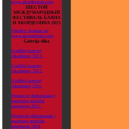
www.akordeonart.com
ШЕСТОЙ
МЕЖДУНАРОДНЫЙ
ФЕСТИВАЛЬ БАЯНА
И АКОРДЕОННА 2015
Узнайте больше на
www.akordeonart.com
Galerija slika
Godišnji koncert
Akademije 2013.
Godišnji koncert
Akademije 2012.
Godišnji koncert
Akademije 2011.
Promocije diplomanata i
magistara muzičke
umjetnosti 2012.
Promocija diplomanata i
magistara muzičke
umjetnosti 2014
.