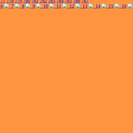
777
778
779
780
781
782
783
784
785
786
787