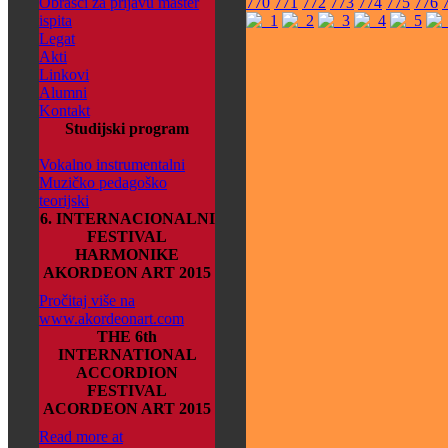
Obrasci za prijavu master
770
771
772
773
774
775
776
ispita
Legat
Akti
Linkovi
Alumni
Kontakt
Studijski program
Vokalno instrumentalni
Muzičko pedagoško
teorijski
6. INTERNACIONALNI
FESTIVAL
HARMONIKE
AKORDEON ART 2015
Pročitaj više na
www.akordeonart.com
THE 6th
INTERNATIONAL
ACCORDION
FESTIVAL
ACORDEON ART 2015
Read more at