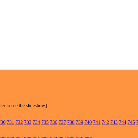
der to see the slideshow]
730
731
732
733
734
735
736
737
738
739
740
741
742
743
744
745