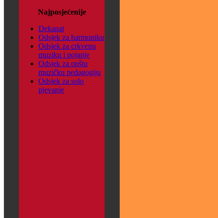
Najposjećenije
Dekanat
Odsjek za harmoniku
Odsjek za crkvenu
muziku i pojanje
Odsjek za opštu
muzičku pedagogiju
Odsjek za solo
pjevanje