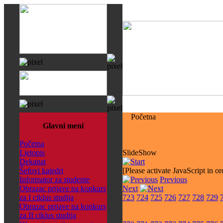
Početna
Glavni meni
Početna
Ljetopis
SlideShow
Dekanat
Šefovi katedri
[Please activate JavaScript in or
Informator za studente
Previous
Obrazac prijave na konkurs
Next
za I ciklus studija
723
724
725
726
727
728
729
Obrazac prijave na konkurs
za II ciklus studija