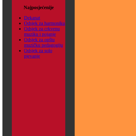
Najposjećenije
Dekanat
Odsjek za harmoniku
Odsjek za crkvenu
muziku i pojanje
Odsjek za opštu
muzičku pedagogiju
Odsjek za solo
pjevanje