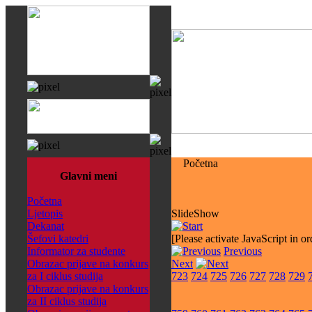
Početna
Glavni meni
Početna
Ljetopis
SlideShow
Dekanat
Šefovi katedri
[Please activate JavaScript in or
Informator za studente
Previous
Obrazac prijave na konkurs
Next
za I ciklus studija
723
724
725
726
727
728
729
Obrazac prijave na konkurs
za II ciklus studija