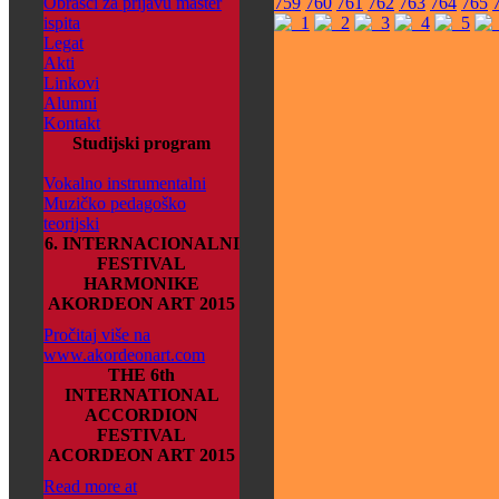
Obrasci za prijavu master
759
760
761
762
763
764
765
ispita
Legat
Akti
Linkovi
Alumni
Kontakt
Studijski program
Vokalno instrumentalni
Muzičko pedagoško
teorijski
6. INTERNACIONALNI
FESTIVAL
HARMONIKE
AKORDEON ART 2015
Pročitaj više na
www.akordeonart.com
THE 6th
INTERNATIONAL
ACCORDION
FESTIVAL
ACORDEON ART 2015
Read more at