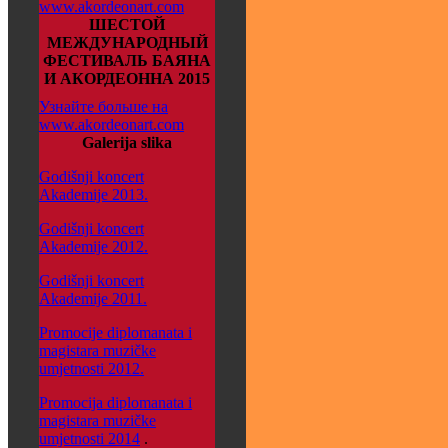
www.akordeonart.com
ШЕСТОЙ
МЕЖДУНАРОДНЫЙ
ФЕСТИВАЛЬ БАЯНА
И АКОРДЕОННА 2015
Узнайте больше на
www.akordeonart.com
Galerija slika
Godišnji koncert
Akademije 2013.
Godišnji koncert
Akademije 2012.
Godišnji koncert
Akademije 2011.
Promocije diplomanata i
magistara muzičke
umjetnosti 2012.
Promocija diplomanata i
magistara muzičke
umjetnosti 2014
.