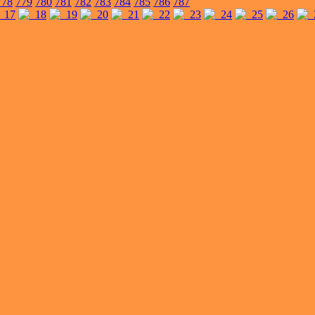
778
779
780
781
782
783
784
785
786
787