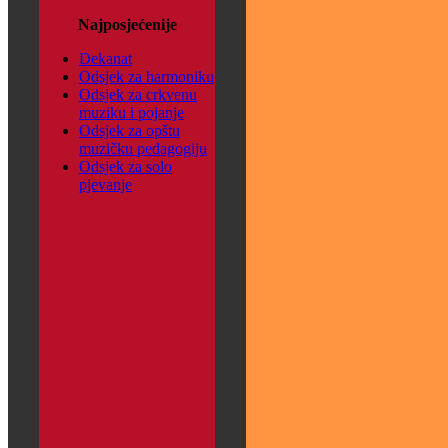
Najposjećenije
Dekanat
Odsjek za harmoniku
Odsjek za crkvenu
muziku i pojanje
Odsjek za opštu
muzičku pedagogiju
Odsjek za solo
pjevanje