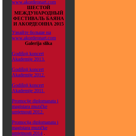
www.akordeonart.com
ШЕСТОЙ
МЕЖДУНАРОДНЫЙ
ФЕСТИВАЛЬ БАЯНА
И АКОРДЕОННА 2015
Узнайте больше на
www.akordeonart.com
Galerija slika
Godišnji koncert
Akademije 2013.
Godišnji koncert
Akademije 2012.
Godišnji koncert
Akademije 2011.
Promocije diplomanata i
magistara muzičke
umjetnosti 2012.
Promocija diplomanata i
magistara muzičke
umjetnosti 2014
.