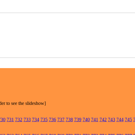
der to see the slideshow]
730
731
732
733
734
735
736
737
738
739
740
741
742
743
744
745