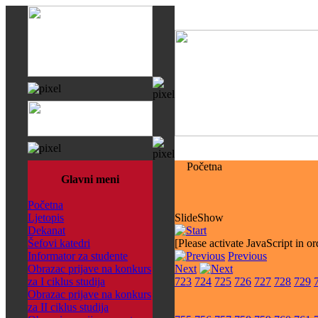
Početna
Glavni meni
Početna
Ljetopis
SlideShow
Dekanat
Šefovi katedri
[Please activate JavaScript in or
Informator za studente
Previous
Obrazac prijave na konkurs
Next
za I ciklus studija
723
724
725
726
727
728
729
Obrazac prijave na konkurs
za II ciklus studija