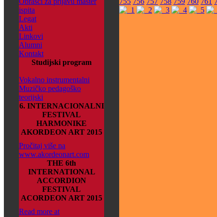
Obrasci za prijavu master
755
756
757
758
759
760
761
ispita
Legat
Akti
Linkovi
Alumni
Kontakt
Studijski program
Vokalno instrumentalni
Muzičko pedagoško
teorijski
6. INTERNACIONALNI
FESTIVAL
HARMONIKE
AKORDEON ART 2015
Pročitaj više na
www.akordeonart.com
THE 6th
INTERNATIONAL
ACCORDION
FESTIVAL
ACORDEON ART 2015
Read more at