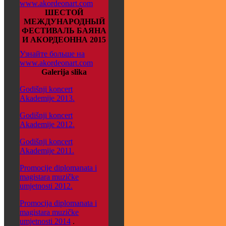
www.akordeonart.com
ШЕСТОЙ
МЕЖДУНАРОДНЫЙ
ФЕСТИВАЛЬ БАЯНА
И АКОРДЕОННА 2015
Узнайте больше на
www.akordeonart.com
Galerija slika
Godišnji koncert
Akademije 2013.
Godišnji koncert
Akademije 2012.
Godišnji koncert
Akademije 2011.
Promocije diplomanata i
magistara muzičke
umjetnosti 2012.
Promocija diplomanata i
magistara muzičke
umjetnosti 2014
.