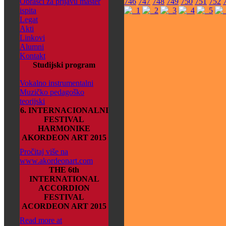
Obrasci za prijavu master
746
747
748
749
750
751
752
ispita
Legat
Akti
Linkovi
Alumni
Kontakt
Studijski program
Vokalno instrumentalni
Muzičko pedagoško
teorijski
6. INTERNACIONALNI
FESTIVAL
HARMONIKE
AKORDEON ART 2015
Pročitaj više na
www.akordeonart.com
THE 6th
INTERNATIONAL
ACCORDION
FESTIVAL
ACORDEON ART 2015
Read more at