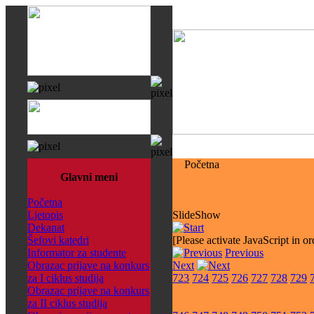
Početna
Glavni meni
Početna
Ljetopis
SlideShow
Dekanat
Šefovi katedri
[Please activate JavaScript in or
Informator za studente
Previous
Obrazac prijave na konkurs
Next
za I ciklus studija
723
724
725
726
727
728
729
Obrazac prijave na konkurs
za II ciklus studija