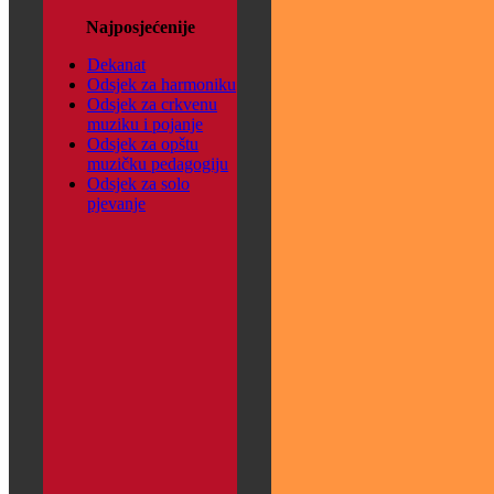
Najposjećenije
Dekanat
Odsjek za harmoniku
Odsjek za crkvenu
muziku i pojanje
Odsjek za opštu
muzičku pedagogiju
Odsjek za solo
pjevanje