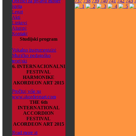
Obrasci za prijavu master
737
738
739
740
741
742
743
ispita
Legat
Akti
Linkovi
Alumni
Kontakt
Studijski program
Vokalno instrumentalni
Muzičko pedagoško
teorijski
6. INTERNACIONALNI
FESTIVAL
HARMONIKE
AKORDEON ART 2015
Pročitaj više na
www.akordeonart.com
THE 6th
INTERNATIONAL
ACCORDION
FESTIVAL
ACORDEON ART 2015
Read more at