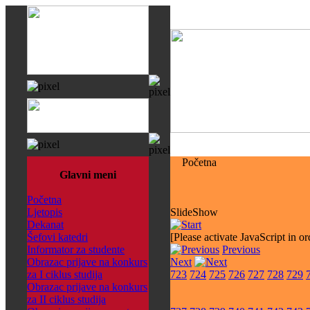
Početna
Glavni meni
Početna
Ljetopis
SlideShow
Dekanat
Šefovi katedri
[Please activate JavaScript in or
Informator za studente
Previous
Obrazac prijave na konkurs
Next
za I ciklus studija
723
724
725
726
727
728
729
Obrazac prijave na konkurs
za II ciklus studija