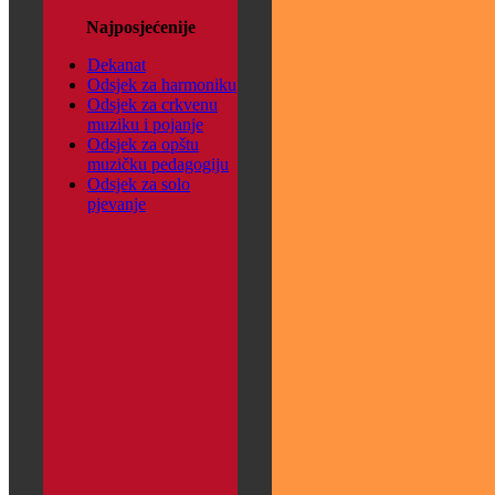
Najposjećenije
Dekanat
Odsjek za harmoniku
Odsjek za crkvenu
muziku i pojanje
Odsjek za opštu
muzičku pedagogiju
Odsjek za solo
pjevanje