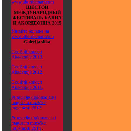
www.akordeonart.com
ШЕСТОЙ
МЕЖДУНАРОДНЫЙ
ФЕСТИВАЛЬ БАЯНА
И АКОРДЕОННА 2015
Узнайте больше на
www.akordeonart.com
Galerija slika
Godišnji koncert
Akademije 2013.
Godišnji koncert
Akademije 2012.
Godišnji koncert
Akademije 2011.
Promocije diplomanata i
magistara muzičke
umjetnosti 2012.
Promocija diplomanata i
magistara muzičke
umjetnosti 2014
.