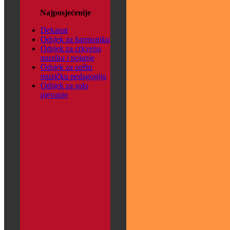
Najposjećenije
Dekanat
Odsjek za harmoniku
Odsjek za crkvenu
muziku i pojanje
Odsjek za opštu
muzičku pedagogiju
Odsjek za solo
pjevanje