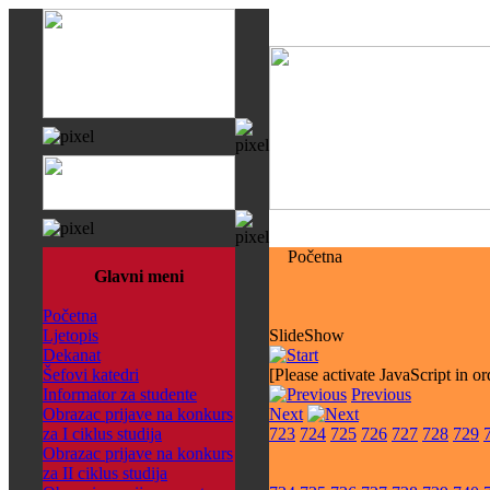
Početna
Glavni meni
Početna
Ljetopis
SlideShow
Dekanat
Šefovi katedri
[Please activate JavaScript in or
Informator za studente
Previous
Obrazac prijave na konkurs
Next
za I ciklus studija
723
724
725
726
727
728
729
Obrazac prijave na konkurs
za II ciklus studija