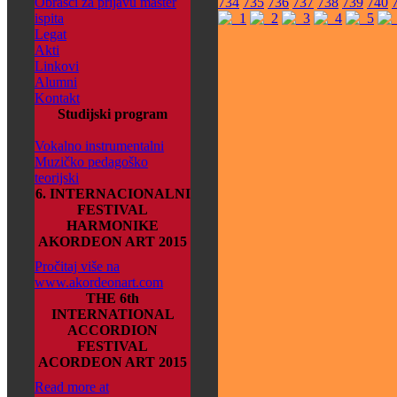
Obrasci za prijavu master
734
735
736
737
738
739
740
ispita
Legat
Akti
Linkovi
Alumni
Kontakt
Studijski program
Vokalno instrumentalni
Muzičko pedagoško
teorijski
6. INTERNACIONALNI
FESTIVAL
HARMONIKE
AKORDEON ART 2015
Pročitaj više na
www.akordeonart.com
THE 6th
INTERNATIONAL
ACCORDION
FESTIVAL
ACORDEON ART 2015
Read more at