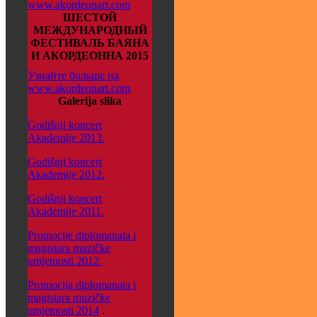
www.akordeonart.com
ШЕСТОЙ
МЕЖДУНАРОДНЫЙ
ФЕСТИВАЛЬ БАЯНА
И АКОРДЕОННА 2015
Узнайте больше на
www.akordeonart.com
Galerija slika
Godišnji koncert
Akademije 2013.
Godišnji koncert
Akademije 2012.
Godišnji koncert
Akademije 2011.
Promocije diplomanata i
magistara muzičke
umjetnosti 2012.
Promocija diplomanata i
magistara muzičke
umjetnosti 2014
.