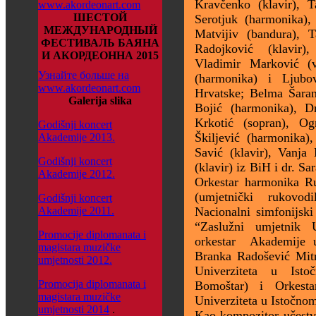
Kravčenko (klavir), T
www.akordeonart.com
ШЕСТОЙ
Serotjuk (harmonika),
МЕЖДУНАРОДНЫЙ
Matvijiv (bandura), T
ФЕСТИВАЛЬ БАЯНА
Radojković (klavir)
И АКОРДЕОННА 2015
Vladimir Marković (v
Узнайте больше на
(harmonika) i Ljubo
www.akordeonart.com
Hrvatske; Belma Šaran
Galerija slika
Bojić (harmonika), D
Krkotić (sopran), Og
Godišnji koncert
Škiljević (harmonika)
Akademije 2013.
Savić (klavir), Vanja
Godišnji koncert
(klavir) iz BiH i dr. Sa
Akademije 2012.
Orkestar harmonika R
(umjetnički rukovod
Godišnji koncert
Akademije 2011.
Nacionalni simfonijski
“Zaslužni umjetnik 
Promocije diplomanata i
orkestar Akademije u
magistara muzičke
Branka Radošević Mitr
umjetnosti 2012.
Univerziteta u Isto
Promocija diplomanata i
Bomoštar) i Orkest
magistara muzičke
Univerziteta u Istočno
umjetnosti 2014
.
Kao kompozitor učestv