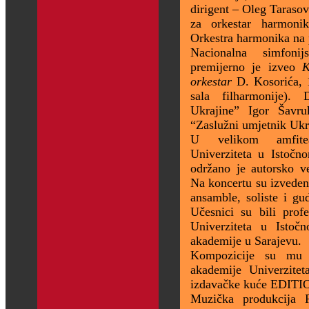
dirigent – Oleg Tarasov
za orkestar harmoni
Orkestra harmonika na
Nacionalna simfonij
premijerno je izveo
K
orkestar
D. Kosorića, 1
sala filharmonije).
Ukrajine” Igor Šavru
“Zaslužni umjetnik Ukr
U velikom amfiteat
Univerziteta u Istočn
održano je autorsko v
Na koncertu su izveden
ansamble, soliste i gu
Učesnici su bili prof
Univerziteta u Istoč
akademije u Sarajevu.
Kompozicije su mu 
akademije Univerzite
izdavačke kuće EDIT
Muzička produkcija 