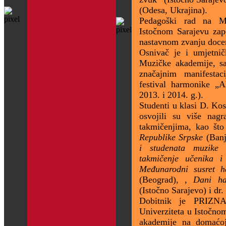
(Odesa, Ukrajina).
Pedagoški rad na Mu
Istočnom Sarajevu zap
nastavnom zvanju doce
Osnivač je i umjetnič
Muzičke akademije, sa
značajnim manifestac
festival harmonike „A
2013. i 2014. g.).
Studenti u klasi D. Ko
osvojili su više na
takmičenjima, kao št
Republike Srpske
(Banj
i studenata muzike
(
takmičenje učenika i
Međunarodni susret h
(Beograd), ,
Dani ha
(Istočno Sarajevo) i dr.
Dobitnik je PRIZNA
Univerziteta u Istočn
akademije na domaćoj