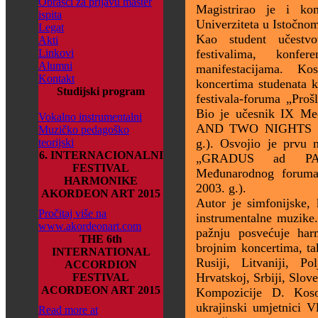
Obrasci za prijavu master
Magistrirao je i ko
ispita
Univerziteta u Istočno
Legat
Kao student učestv
Akti
Linkovi
festivalima, konf
Alumni
manifestacijama. K
Kontakt
koncertima studenata 
Studijski program
festivala-foruma „Proš
Bio je učesnik IX M
Vokalno instrumentalni
AND TWO NIGHTS O
Muzičko pedagoško
teorijski
g.). Osvojio je prvu 
6. INTERNACIONALNI
„GRADUS ad PA
FESTIVAL
Međunarodnog foruma
HARMONIKE
2003. g.).
AKORDEON ART 2015
Autor je simfonijske,
Pročitaj više na
instrumentalne muzike.
www.akordeonart.com
pažnju posvećuje ha
THE 6th
brojnim koncertima, ta
INTERNATIONAL
Rusiji, Litvaniji, Pol
ACCORDION
Hrvatskoj, Srbiji, Slove
FESTIVAL
ACORDEON ART 2015
Kompozicije D. Kosor
ukrajinski umjetnici 
Read more at