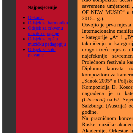
savremene umjetno
Najposjećenije
OF NEW MUSIC“ u Ode
Dekanat
2015.. g.).
Odsjek za harmoniku
Osvojio je prva mjesta
Odsjek za crkvenu
Internacionalne manif
muziku i pojanje
- kategorije „A“ i „B
Odsjek za opštu
takmičenju u kategori
muzičku pedagogiju
drugo i treće mjesto u 
Odsjek za solo
pjevanje
najefektnije savre
Prolećnom festivalu ka
Diplomu laureata n
kompozitora za kamern
„Sanok 2005“ u Poljsko
Kompozicija D. Koso
nagrađena je u kat
(Classical)
na 67. Svje
Salzburgu (Austrija) 
godine.
Na prazničnom koncert
Ruske muzičke akadem
Akademije, Orkestar h