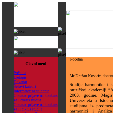
Početna
Glavni meni
Početna
Mr Dražan Kosorić, docen
Ljetopis
Dekanat
Studije harmonike i k
Šefovi katedri
muzičkoj akademiji “A
Informator za studente
2003. godine. Magis
Obrazac prijave na konkurs
za I ciklus studija
Univerziteta u Istočn
Obrazac prijave na konkurs
studijama iz predmeta
za II ciklus studija
harmonici i Analiz