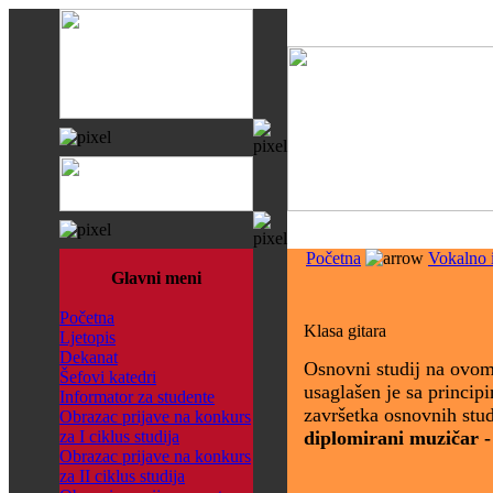
Početna
Vokalno 
Glavni meni
Početna
Klasa gitara
Ljetopis
Dekanat
Osnovni studij na ovom
Šefovi katedri
usaglašen je sa princip
Informator za studente
završetka osnovnih studi
Obrazac prijave na konkurs
za I ciklus studija
diplomirani muzičar
Obrazac prijave na konkurs
za II ciklus studija