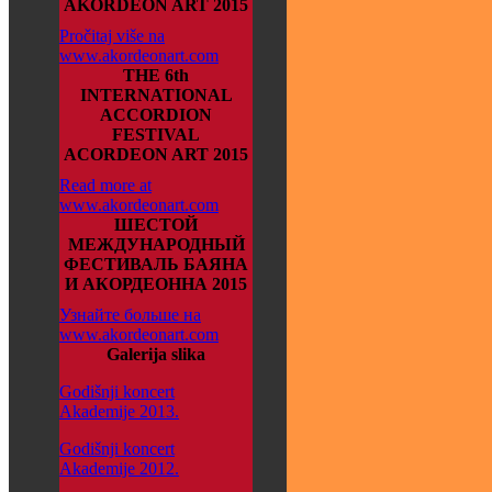
AKORDEON ART 2015
Pročitaj više na
www.akordeonart.com
THE 6th
INTERNATIONAL
ACCORDION
FESTIVAL
ACORDEON ART 2015
Read more at
www.akordeonart.com
ШЕСТОЙ
МЕЖДУНАРОДНЫЙ
ФЕСТИВАЛЬ БАЯНА
И АКОРДЕОННА 2015
Узнайте больше на
www.akordeonart.com
Galerija slika
Godišnji koncert
Akademije 2013.
Godišnji koncert
Akademije 2012.