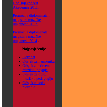
Godišnji koncert
Akademije 2011.
Promocije diplomanata i
magistara muzičke
umjetnosti 2012.
Promocija diplomanata i
magistara muzičke
umjetnosti 2014
.
Najposjećenije
Dekanat
Odsjek za harmoniku
Odsjek za crkvenu
muziku i pojanje
Odsjek za opštu
muzičku pedagogiju
Odsjek za solo
pjevanje