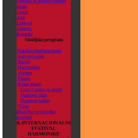
Obrasci za prijavu master
ispita
Legat
Akti
Linkovi
Alumni
Kontakt
Studijski program
Vokalno instrumentalni
Solo pjevanje
Klavir
Harmonika
Violina
Flauta
Klasa gitara
Uslovi upisa na studij
Nastavni plan
Nastavni kadar
Viola
Muzičko pedagoško
teorijski
6. INTERNACIONALNI
FESTIVAL
HARMONIKE