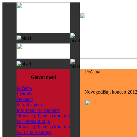
Početna
Glavni meni
Početna
Novogodišnji koncert 2012. 
Ljetopis
Dekanat
Šefovi katedri
Informator za studente
Obrazac prijave na konkurs
za I ciklus studija
Obrazac prijave na konkurs
za II ciklus studija