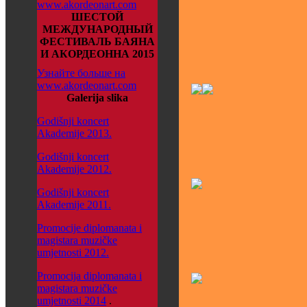
www.akordeonart.com
ШЕСТОЙ
МЕЖДУНАРОДНЫЙ
ФЕСТИВАЛЬ БАЯНА
И АКОРДЕОННА 2015
Узнайте больше на
www.akordeonart.com
Galerija slika
Godišnji koncert
Akademije 2013.
Godišnji koncert
Akademije 2012.
Godišnji koncert
Akademije 2011.
Promocije diplomanata i
magistara muzičke
umjetnosti 2012.
Promocija diplomanata i
magistara muzičke
umjetnosti 2014
.