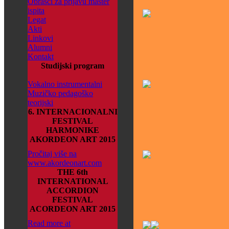
Obrasci za prijavu master
ispita
Legat
Akti
Linkovi
Alumni
Kontakt
Studijski program
Vokalno instrumentalni
Muzičko pedagoško
teorijski
6. INTERNACIONALNI
FESTIVAL
HARMONIKE
AKORDEON ART 2015
Pročitaj više na
www.akordeonart.com
THE 6th
INTERNATIONAL
ACCORDION
FESTIVAL
ACORDEON ART 2015
Read more at