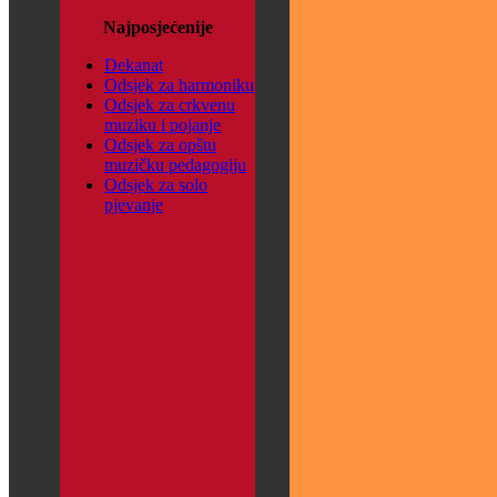
Najposjećenije
Dekanat
Odsjek za harmoniku
Odsjek za crkvenu
muziku i pojanje
Odsjek za opštu
muzičku pedagogiju
Odsjek za solo
pjevanje