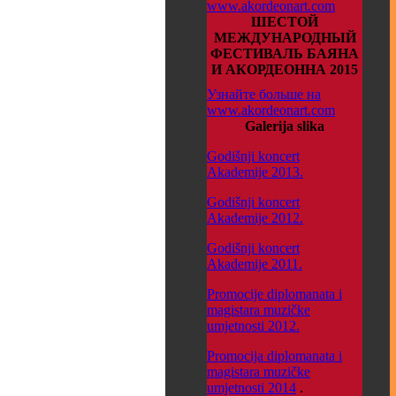
www.akordeonart.com
ШЕСТОЙ
МЕЖДУНАРОДНЫЙ
ФЕСТИВАЛЬ БАЯНА
И АКОРДЕОННА 2015
Узнайте больше на
www.akordeonart.com
Galerija slika
Godišnji koncert
Akademije 2013.
Godišnji koncert
Akademije 2012.
Godišnji koncert
Akademije 2011.
Promocije diplomanata i
magistara muzičke
umjetnosti 2012.
Promocija diplomanata i
magistara muzičke
umjetnosti 2014
.