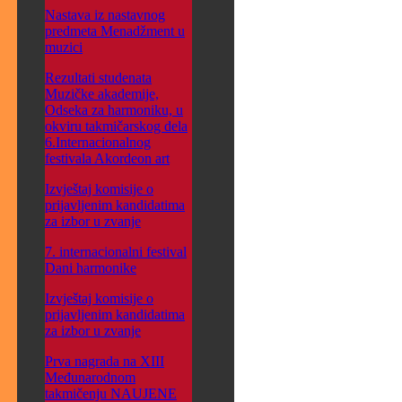
Nastava iz nastavnog
predmeta Menadžment u
muzici
Rezultati studenata
Muzičke akademije,
Odseka za harmoniku, u
okviru takmičarskog dela
6.Internacionalnog
festivala Akordeon art
Izvještaj komisije o
prijavljenim kandidatima
za izbor u zvanje
7. internacionalni festival
Dani harmonike
Izvještaj komisije o
prijavljenim kandidatima
za izbor u zvanje
Prva nagrada na XIII
Međunarodnom
takmičenju NAUJENE