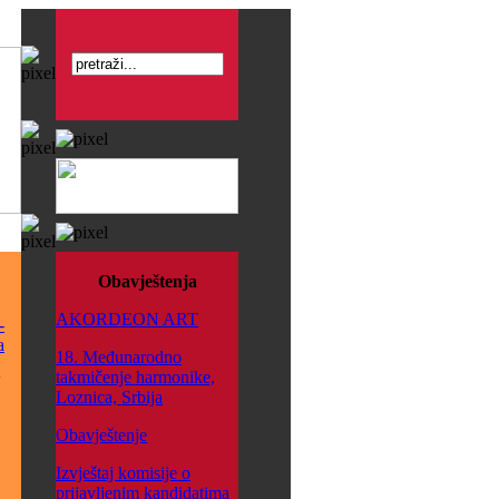
Obavještenja
AKORDEON ART
18. Međunarodno
takmičenje harmonike,
Loznica, Srbija
Obavještenje
Izvještaj komisije o
prijavljenim kandidatima