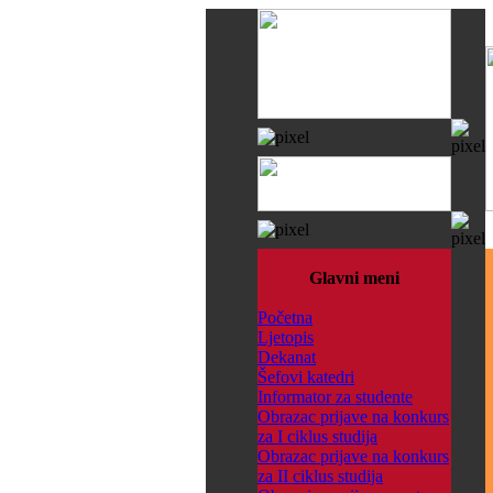
Glavni meni
Početna
Ljetopis
Dekanat
Šefovi katedri
Informator za studente
Obrazac prijave na konkurs
za I ciklus studija
Obrazac prijave na konkurs
za II ciklus studija