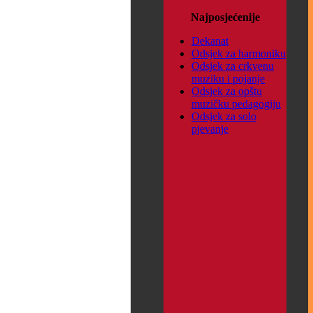
Najposjećenije
Dekanat
Odsjek za harmoniku
Odsjek za crkvenu
muziku i pojanje
Odsjek za opštu
muzičku pedagogiju
Odsjek za solo
pjevanje