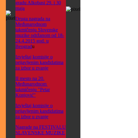
gradu Alkobasi 29. i 30
maja
Druga nagrada na
Međunarodnom
takmičenju Slovenske
muzike održanom od 18-
24.4.2015 god. u
Beograd
u
Izvještaj komisije o
prijavljenim kandidatima
za izbor u zvanje
II mesto na 20.
Međunarodnom
takmičenju "Petar
Konjović"
Izvještaj komisije o
prijavljenim kandidatima
za izbor u zvanje
Nagrade na FESTIVALU
SLAVENSKE MUZIKE