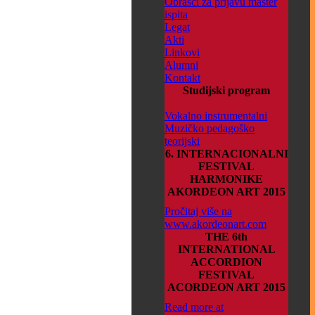
Obrasci za prijavu master
ispita
Legat
Akti
Linkovi
Alumni
Kontakt
Studijski program
Vokalno instrumentalni
Muzičko pedagoško
teorijski
6. INTERNACIONALNI
FESTIVAL
HARMONIKE
AKORDEON ART 2015
Pročitaj više na
www.akordeonart.com
THE 6th
INTERNATIONAL
ACCORDION
FESTIVAL
ACORDEON ART 2015
Read more at