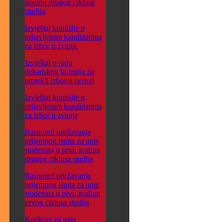
godinu drugog ciklusa
studija
Izvještaj komisije o
prijavljenim kandidatima
za izbor u zvanje
Izvještaj o radu
dekanskog kolegija za
protekli izborni period
Izvještaj komisije o
prijavljenim kandidatima
za izbor u zvanje
Raspored održavanja
prijemnog ispita za upis
studenata u prvu godinu
drugog ciklusa studija
Raspored održavanja
prijemnog ispita za upis
studenata u prvu godinu
prvog ciklusa studija
Konkurs za upis