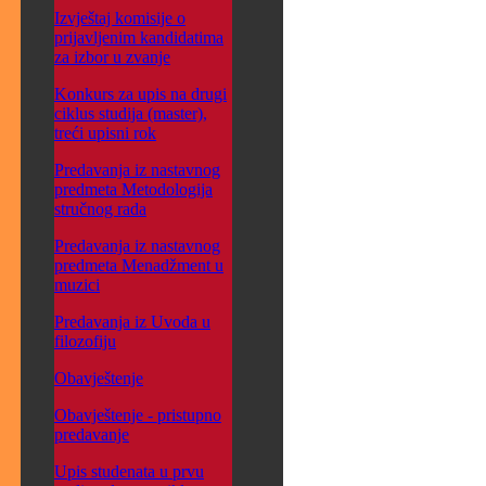
Izvještaj komisije o
prijavljenim kandidatima
za izbor u zvanje
Konkurs za upis na drugi
ciklus studija (master),
treći upisni rok
Predavanja iz nastavnog
predmeta Metodologija
stručnog rada
Predavanja iz nastavnog
predmeta Menadžment u
muzici
Predavanja iz Uvoda u
filozofiju
Obavještenje
Obavještenje - pristupno
predavanje
Upis studenata u prvu