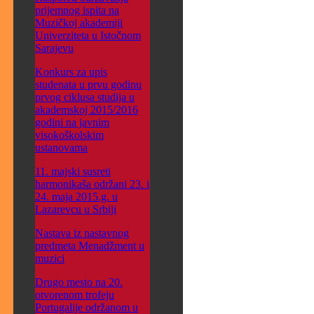
prijemnog ispita na
Muzičkoj akademiji
Univerziteta u Istočnom
Sarajevu
Konkurs za upis
studenata u prvu godinu
prvog ciklusa studija u
akademskoj 2015/2016
godini na javnim
visokoškolskim
ustanovama
11. majski susreti
harmonikaša održani 23. i
24. maja 2015.g. u
Lazarevcu u Srbiji
Nastava iz nastavnog
predmeta Menadžment u
muzici
Drugo mesto na 20.
otvorenom trofeju
Portugalije održanom u