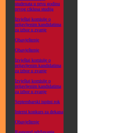
studenata u prvu godinu
prvog ciklusa studija
Izvještaj komisije o
prijavljenim kandidatima
za izbor u zvanje
Obavještenje
Obavještenje
Izvještaj komisije o
prijavljenim kandidatima
za izbor u zvanje
Izvještaj komisije o
prijavljenim kandidatima
za izbor u zvanje
Septembarski ispitni rok
Interni konkurs za dekana
Obavještenje
Raspored održavanja