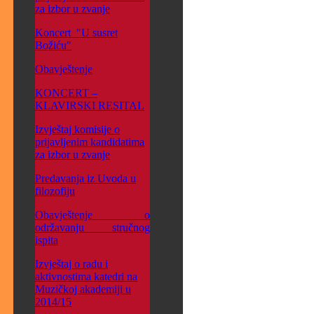
za izbor u zvanje
Koncert "U susret
Božiću"
Obavještenje
KONCERT –
KLAVIRSKI RESITAL
Izvještaj komisije o
prijavljenim kandidatima
za izbor u zvanje
Predavanja iz Uvoda u
filozofiju
Obavještenje o
održavanju stručnog
ispita
Izvještaj o radu i
aktivnostima katedri na
Muzičkoj akademiji u
2014/15