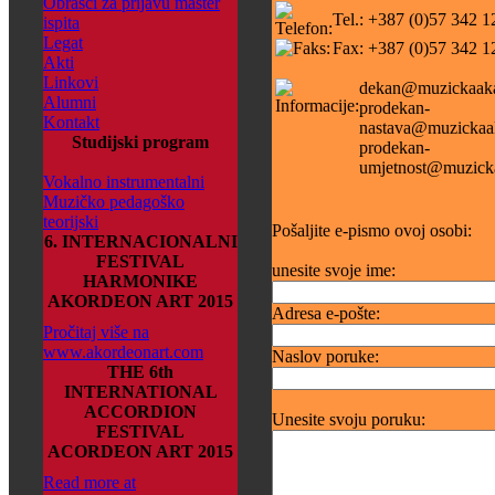
Obrasci za prijavu master
Tel.: +387 (0)57 342 1
ispita
Legat
Fax: +387 (0)57 342 1
Akti
Linkovi
dekan@muzickaaka
Alumni
prodekan-
Kontakt
nastava@muzickaak
Studijski program
prodekan-
umjetnost@muzicka
Vokalno instrumentalni
Muzičko pedagoško
teorijski
Pošaljite e-pismo ovoj osobi:
6. INTERNACIONALNI
FESTIVAL
unesite svoje ime:
HARMONIKE
AKORDEON ART 2015
Adresa e-pošte:
Pročitaj više na
www.akordeonart.com
Naslov poruke:
THE 6th
INTERNATIONAL
ACCORDION
Unesite svoju poruku:
FESTIVAL
ACORDEON ART 2015
Read more at