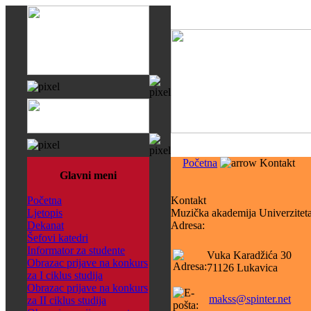
Početna
Kontakt
Glavni meni
Početna
Kontakt
Ljetopis
Muzička akademija Univerzitet
Dekanat
Adresa:
Šefovi katedri
Informator za studente
Vuka Karadžića 30
Obrazac prijave na konkurs
71126 Lukavica
za I ciklus studija
Obrazac prijave na konkurs
makss@spinter.net
za II ciklus studija