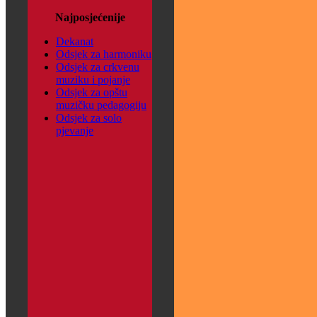
Najposjećenije
Dekanat
Odsjek za harmoniku
Odsjek za crkvenu
muziku i pojanje
Odsjek za opštu
muzičku pedagogiju
Odsjek za solo
pjevanje